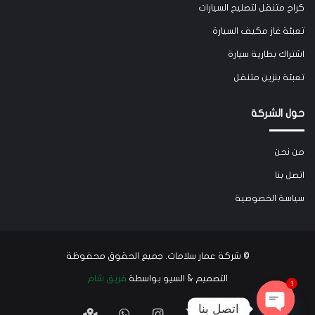
كراج متنقل لتصليح السيارات
تعبئة غاز مكيف السيارة
اشتراك بطارية سيارة
تعبئة بنزين متنقل
حول الشركة
من نحن
اتصل بنا
سياسة الخصوصية
©
شركة عمار سلامات
. جميع الحقوق محفوظة
التصميم & السيو بواسطة
فريق شام
1
اتصل بنا
‫X
فيسبوك
انستقرام
واتساب
Google