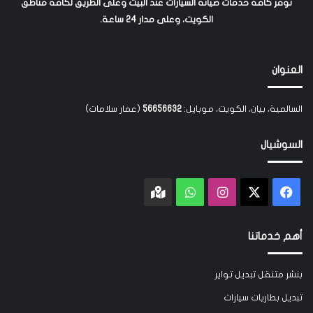
نوفر كافة خدمات صيانة السيارات عند البيت وعلى الطريق لكافة مناطق
الكويت، وعلى مدار 24 ساعة.
العنوان
السالمية، بيان، الكويت، موبايل:
56656632
(عمار سلامات)
السوشيال
‫X
فيسبوك
انستقرام
واتساب
Google
maps
أهم خدماتنا
بنشر متنقل تبديل تواير
تبديل بطاريات سيارات