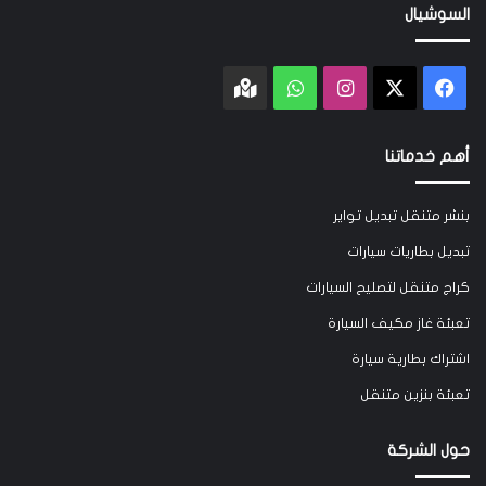
السوشيال
‫X
فيسبوك
انستقرام
واتساب
Google
maps
أهم خدماتنا
بنشر متنقل تبديل تواير
تبديل بطاريات سيارات
كراج متنقل لتصليح السيارات
تعبئة غاز مكيف السيارة
اشتراك بطارية سيارة
تعبئة بنزين متنقل
حول الشركة