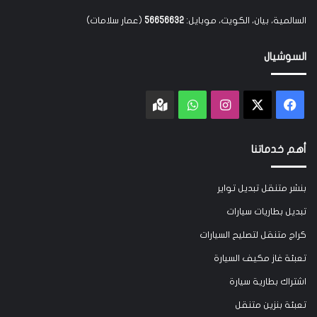
السالمية، بيان، الكويت، موبايل:
56656632
(عمار سلامات)
السوشيال
‫X
فيسبوك
انستقرام
واتساب
Google
maps
أهم خدماتنا
بنشر متنقل تبديل تواير
تبديل بطاريات سيارات
كراج متنقل لتصليح السيارات
تعبئة غاز مكيف السيارة
اشتراك بطارية سيارة
تعبئة بنزين متنقل