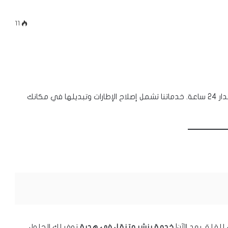
11
“نقدم خدمات بنشر متنقل وتبديل تواير في هدية على مدار 24 ساعة. خدماتنا تشمل إصلاح الإطارات وتبديلها في مكانك
لقلق بعد الآن!
خدمة بنشر متنقل في هدية
توفر لك الحلول