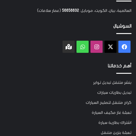
السالمية، بيان، الكويت، موبايل:
56656632
(عمار سلامات)
السوشيال
‫X
فيسبوك
انستقرام
واتساب
Google
maps
أهم خدماتنا
بنشر متنقل تبديل تواير
تبديل بطاريات سيارات
كراج متنقل لتصليح السيارات
تعبئة غاز مكيف السيارة
اشتراك بطارية سيارة
تعبئة بنزين متنقل