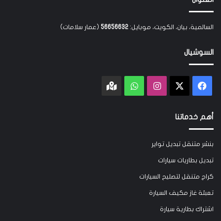
السالمية، بيان، الكويت، موبايل:
56656632
(عمار سلامات)
السوشيال
‫X
فيسبوك
انستقرام
واتساب
Google
maps
أهم خدماتنا
بنشر متنقل تبديل تواير
تبديل بطاريات سيارات
كراج متنقل لتصليح السيارات
تعبئة غاز مكيف السيارة
اشتراك بطارية سيارة