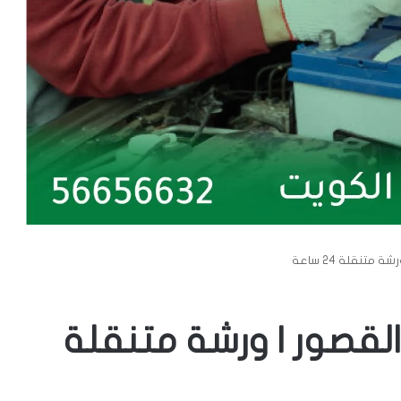
متنقلة 24 ساعة
القصور | ورشة متنقلة