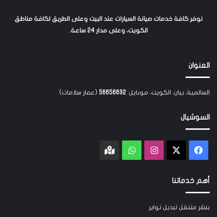
نوفر كافة خدمات صيانة السيارات عند البيت وعلى الطريق لكافة مناطق
الكويت، وعلى مدار 24 ساعة.
العنوان
السالمية، بيان، الكويت، موبايل:
56656632
(عمار سلامات)
السوشيال
‫X
فيسبوك
انستقرام
واتساب
Google
maps
أهم خدماتنا
بنشر متنقل تبديل تواير