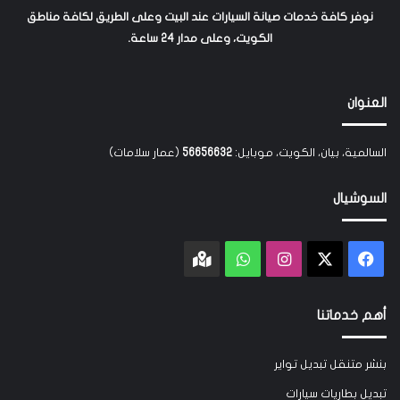
نوفر كافة خدمات صيانة السيارات عند البيت وعلى الطريق لكافة مناطق
الكويت، وعلى مدار 24 ساعة.
العنوان
السالمية، بيان، الكويت، موبايل:
56656632
(عمار سلامات)
السوشيال
‫X
فيسبوك
انستقرام
واتساب
Google
maps
أهم خدماتنا
بنشر متنقل تبديل تواير
تبديل بطاريات سيارات