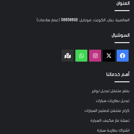
العنوان
السالمية، بيان، الكويت، موبايل:
56656632
(عمار سلامات)
السوشيال
‫X
فيسبوك
انستقرام
واتساب
Google
maps
أهم خدماتنا
بنشر متنقل تبديل تواير
تبديل بطاريات سيارات
كراج متنقل لتصليح السيارات
تعبئة غاز مكيف السيارة
اشتراك بطارية سيارة