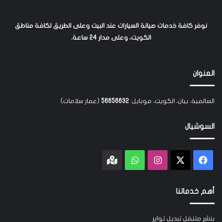
نوفر كافة خدمات صيانة السيارات عند البيت وعلى الطريق لكافة مناطق
الكويت، وعلى مدار 24 ساعة.
العنوان
السالمية، بيان، الكويت، موبايل:
56656632
(عمار سلامات)
السوشيال
‫X
فيسبوك
انستقرام
واتساب
Google
maps
أهم خدماتنا
بنشر متنقل تبديل تواير