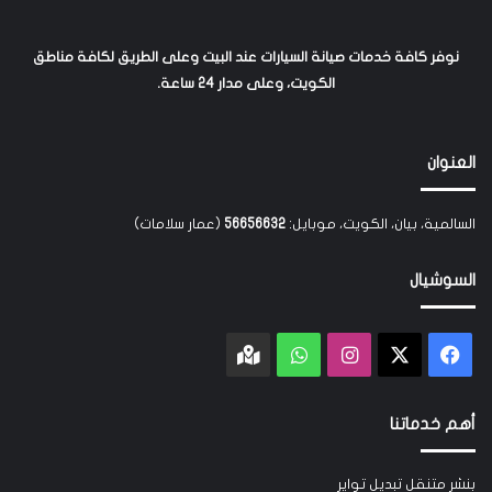
نوفر كافة خدمات صيانة السيارات عند البيت وعلى الطريق لكافة مناطق
الكويت، وعلى مدار 24 ساعة.
العنوان
السالمية، بيان، الكويت، موبايل:
56656632
(عمار سلامات)
السوشيال
‫X
فيسبوك
انستقرام
واتساب
Google
maps
أهم خدماتنا
بنشر متنقل تبديل تواير