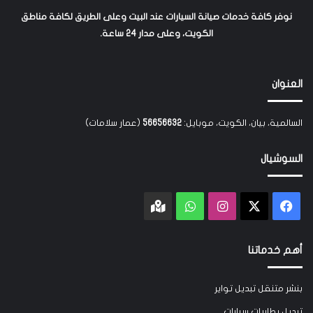
نوفر كافة خدمات صيانة السيارات عند البيت وعلى الطريق لكافة مناطق
الكويت، وعلى مدار 24 ساعة.
العنوان
السالمية، بيان، الكويت، موبايل:
56656632
(عمار سلامات)
السوشيال
‫X
فيسبوك
انستقرام
واتساب
Google
maps
أهم خدماتنا
بنشر متنقل تبديل تواير
تبديل بطاريات سيارات