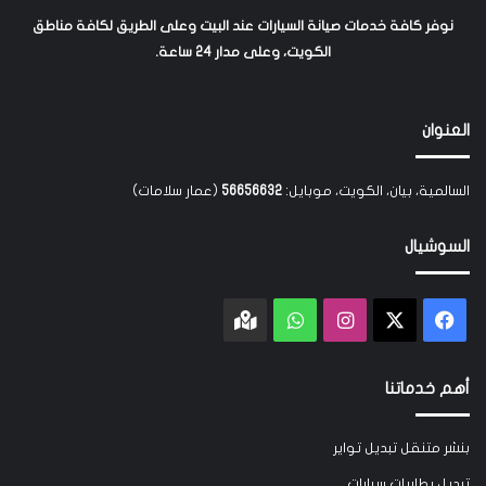
نوفر كافة خدمات صيانة السيارات عند البيت وعلى الطريق لكافة مناطق
الكويت، وعلى مدار 24 ساعة.
العنوان
السالمية، بيان، الكويت، موبايل:
56656632
(عمار سلامات)
السوشيال
‫X
فيسبوك
انستقرام
واتساب
Google
maps
أهم خدماتنا
بنشر متنقل تبديل تواير
تبديل بطاريات سيارات