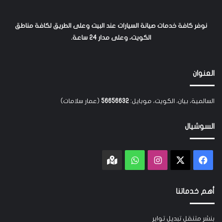
نوفر كافة خدمات صيانة السيارات عند البيت وعلى الطريق لكافة مناطق
الكويت، وعلى مدار 24 ساعة.
العنوان
السالمية، بيان، الكويت، موبايل:
56656632
(عمار سلامات)
السوشيال
‫X
فيسبوك
انستقرام
واتساب
Google
maps
أهم خدماتنا
بنشر متنقل تبديل تواير