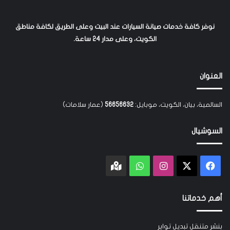
نوفر كافة خدمات صيانة السيارات عند البيت وعلى الطريق لكافة مناطق
الكويت، وعلى مدار 24 ساعة.
العنوان
السالمية، بيان، الكويت، موبايل:
56656632
(عمار سلامات)
السوشيال
‫X
فيسبوك
انستقرام
واتساب
Google
maps
أهم خدماتنا
بنشر متنقل تبديل تواير