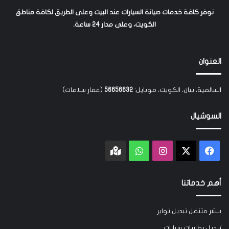
نوفر كافة خدمات صيانة السيارات عند البيت وعلى الطريق لكافة مناطق
الكويت، وعلى مدار 24 ساعة.
العنوان
السالمية، بيان، الكويت، موبايل:
56656632
(عمار سلامات)
السوشيال
‫X
فيسبوك
انستقرام
واتساب
Google
maps
أهم خدماتنا
بنشر متنقل تبديل تواير
تبديل بطاريات سيارات